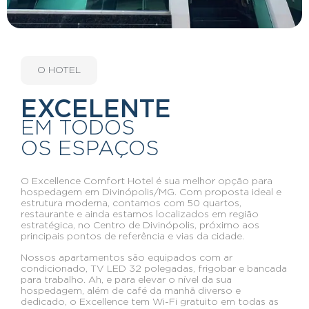
O HOTEL
EXCELENTE
EM TODOS
OS ESPAÇOS
O Excellence Comfort Hotel é sua melhor opção para
hospedagem em Divinópolis/MG. Com proposta ideal e
estrutura moderna, contamos com 50 quartos,
restaurante e ainda estamos localizados em região
estratégica, no Centro de Divinópolis, próximo aos
principais pontos de referência e vias da cidade.
Nossos apartamentos são equipados com ar
condicionado, TV LED 32 polegadas, frigobar e bancada
para trabalho. Ah, e para elevar o nível da sua
hospedagem, além de café da manhã diverso e
dedicado, o Excellence tem Wi-Fi gratuito em todas as